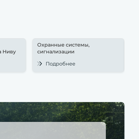
Охранные системы,
Пне
а Ниву
сигнализации
сиг
Подробнее