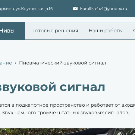
ьино, ул.Кнутовская д.16
koroffka4x4@yandex.ru
 Нивы
Готовые решения
Наши работы
ание
›
Пневматический звуковой сигнал
вуковой сигнал
тся в подкапотное пространство и работает от входя
 Звук намного громче штатных звуковых сигналов.