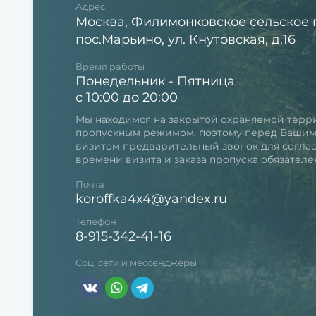
Адрес
Москва, Филимонковское сельское 
пос.Марьино, ул. Кнутовская, д.16
Время работы
Понедельник - Пятница
с 10:00 до 20:00
Мы находимся на закрытой охраняемой терр
пропускным режимом, поэтому перед Ваши
визитом предварительный звонок для согла
времени визита и заказа пропуска обязателе
Почта
koroffka4x4@yandex.ru
Телефон
8-915-342-41-16
Соц. сети и мессенджеры