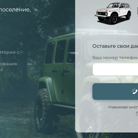
поселение,
Оставьте свои д
итории с
Ваш номер телефон
м
сования
н!
Нажимая кнопк