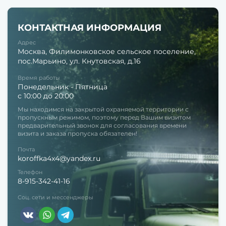
КОНТАКТНАЯ ИНФОРМАЦИЯ
Адрес
Москва, Филимонковское сельское поселение,
пос.Марьино, ул. Кнутовская, д.16
Время работы
Понедельник - Пятница
с 10:00 до 20:00
Мы находимся на закрытой охраняемой территории с
пропускным режимом, поэтому перед Вашим визитом
предварительный звонок для согласования времени
визита и заказа пропуска обязателен!
Почта
koroffka4x4@yandex.ru
Телефон
8-915-342-41-16
Соц. сети и мессенджеры