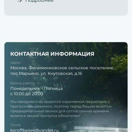
Подробнее
КОНТАКТНАЯ ИНФОРМАЦИЯ
Адрес
Москва, Филимонковское сельское поселение,
пос.Марьино, ул. Кнутовская, д.16
Время работы
Понедельник - Пятница
с 10:00 до 20:00
Мы находимся на закрытой охраняемой территории с
пропускным режимом, поэтому перед Вашим визитом
предварительный звонок для согласования времени
визита и заказа пропуска обязателен!
Почта
koroffka4x4@yandex.ru