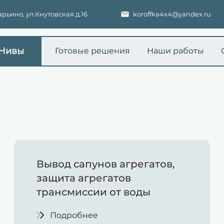
ьино, ул.Кнутовская д.16
koroffka4x4@yandex.ru
 Нивы
Готовые решения
Наши работы
Вывод сапунов агрегатов,
защита агрегатов
трансмиссии от воды
Подробнее