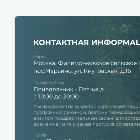
КОНТАКТНАЯ ИНФОРМА
Адрес
Москва, Филимонковское сельское 
пос.Марьино, ул. Кнутовская, д.16
Время работы
Понедельник - Пятница
с 10:00 до 20:00
Мы находимся на закрытой охраняемой терр
пропускным режимом, поэтому перед Ваши
визитом предварительный звонок для согла
времени визита и заказа пропуска обязателе
Почта