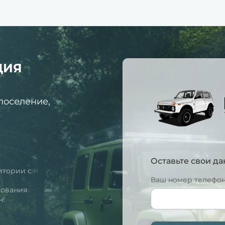
ЦИЯ
поселение,
Оставьте свои д
итории с
Ваш номер телефон
м
сования
н!